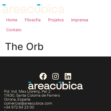
Home
Filosofia
Projetos
Imprensa
Contato
The Orb
Pol. Ind. Mas Llorenç, Par 2
17430, Santa Coloma de Farners
Girona, España
comercial@areacubica.com
+34 972 84 23 00